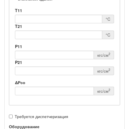
T11
°C
T21
°C
P11
2
кгс/см
P21
2
кгс/см
ΔРсо
2
кгс/см
Требуется диспетчеризация
Оборудование